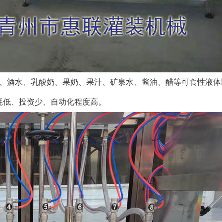
酒水、乳酸奶、果奶、果汁、矿泉水、酱油、醋等可食性液体
耗低、投资少、自动化程度高。