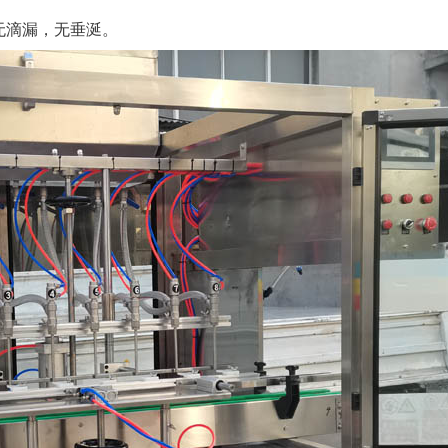
无滴漏，无垂涎。